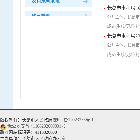
农村水利水电
长葛市水利局“
移民管理
长葛市
监督管理
长葛市水利局2
水利安全生产监督
长葛市
“双随机、一公开”监管
水旱灾害防御
水文管理
水资源调度
水利科技
版权所有：长葛市人民政府
豫ICP备12023253号-1
豫公网安备 41108202000001号
政府网站标识码：4110820008
主办单位：长葛市人民政府办公室