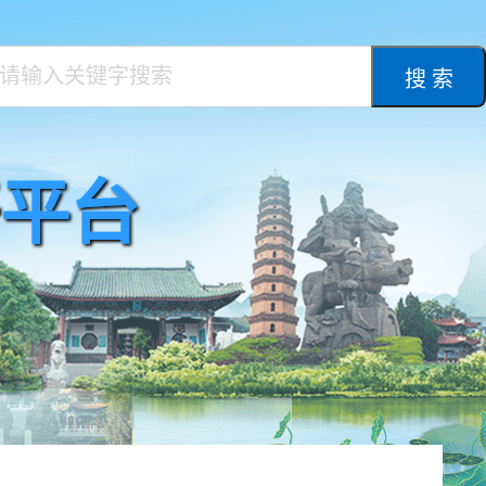
搜 索
平台