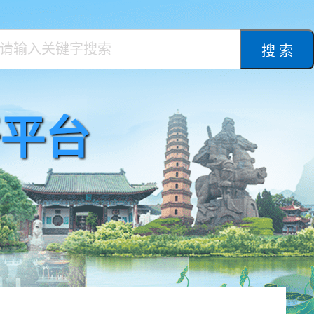
搜 索
平台