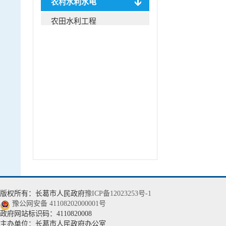
农村水利水电
农田水利工程
农村供水工程
移民管理
监督管理
水旱灾害防御
水文管理
水资源调度
水利科技
版权所有：长葛市人民政府
豫ICP备12023253号-1
豫公网安备 41108202000001号
政府网站标识码：4110820008
主办单位：长葛市人民政府办公室