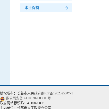
水土保持
农村水利水电
移民管理
监督管理
水旱灾害防御
水文管理
水资源调度
水利科技
版权所有：长葛市人民政府
豫ICP备12023253号-1
豫公网安备 41108202000001号
政府网站标识码：4110820008
主办单位：长葛市人民政府办公室