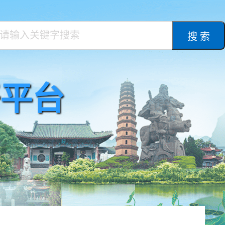
搜 索
平台