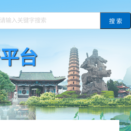
搜 索
平台