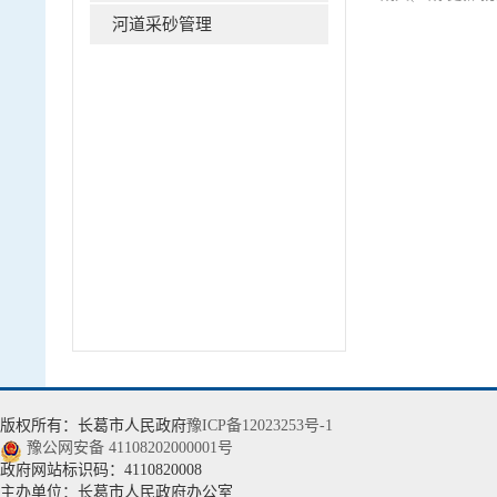
河道采砂管理
水土保持
农村水利水电
移民管理
监督管理
水旱灾害防御
水文管理
水资源调度
版权所有：长葛市人民政府
豫ICP备12023253号-1
豫公网安备 41108202000001号
水利科技
政府网站标识码：4110820008
主办单位：长葛市人民政府办公室