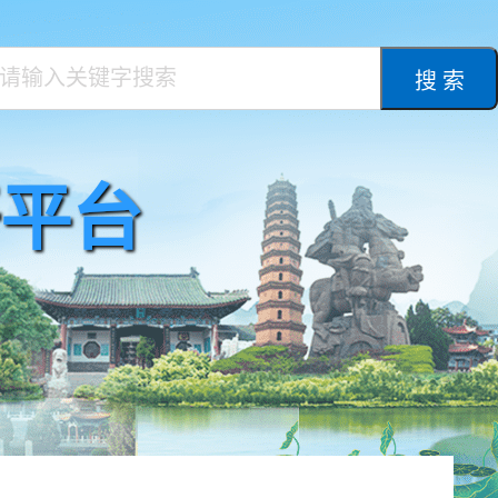
搜 索
平台