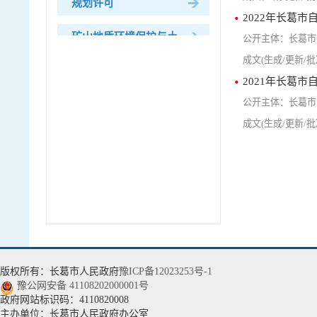
规划许可
2022年长葛
矿山地质环境保护与土地复...
长葛市
生态修复项目批准
2021年长葛
长葛市
生态修复重大工程实施
用地审批
农村集体土地征收
耕地保护
开采矿产资源审批
版权所有：长葛市人民政府
豫ICP备12023253号-1
矿业权出让信息
豫公网安备 41108202000001号
政府网站标识码：4110820008
地质灾害预防和治理
主办单位：长葛市人民政府办公室