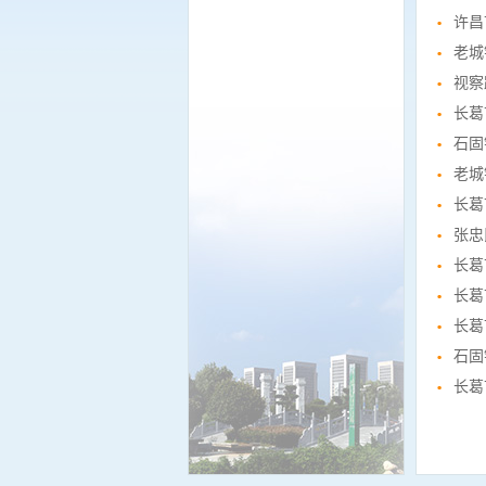
许昌
老城
视察
长葛
石固
老城
长葛
张忠
长葛
长葛
长葛
石固
长葛