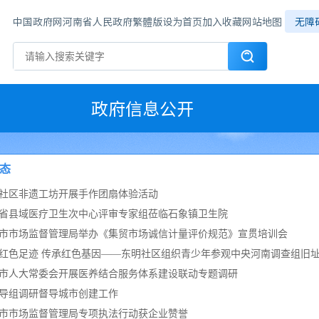
中国政府网
河南省人民政府
繁體版
设为首页
加入收藏
网站地图
无障
政府信息公开
态
社区非遗工坊开展手作团扇体验活动
省县域医疗卫生次中心评审专家组莅临石象镇卫生院
市市场监督管理局举办《集贸市场诚信计量评价规范》宣贯培训会
红色足迹 传承红色基因——东明社区组织青少年参观中央河南调查组旧
市人大常委会开展医养结合服务体系建设联动专题调研
导组调研督导城市创建工作
市市场监督管理局专项执法行动获企业赞誉