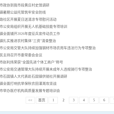
市政协到我市段黄庄村史馆调研
镇暑期公益托管筑牢安全防线
路社区开展夏日送清凉专项慰问活动
市公安局组织开展无人机基础技能专项培训
镇全面铺开2026年度征兵宣传动员工作
镇扎实推进农村集体“三资”清查整治
市公安局交管大队持续加强钢材市场农用车违法行为专项整治
民主持召开市委常委会会议
市赵利炜荣获“全国先进个体工商户”称号
市公安局交通管理大队持续开展未成年人违规骑行专项整治
市石固镇人大代表赴石固镇供销社开展调研
镇全面打响抗旱保秋农田灌溉攻坚战
市举办医疗机构高质量发展专题培训会
<<
首页
1
2
3
4
5
6