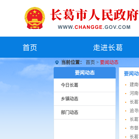
首
页
走进长葛
当前位置：
首页
>
要闻动态
要闻动态
要闻动
建南
今日长葛
河南
乡镇动态
长葛
追寻
部门动态
长葛
市督
长葛