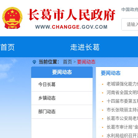
中国政
首
页
走进长葛
当前位置：
首页
>
要闻动态
要闻动态
要闻动态
老城镇强化能力
今日长葛
河南省全国文明
乡镇动态
十四届市委第五
市长张晓丽主持
部门动态
长葛市公安局老
长葛市审计局“
水利局组织召开