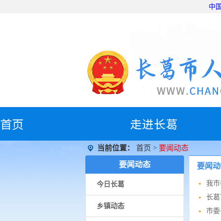
中
首
页
走进长葛
当前位置：
首页
>
要闻动态
要闻动态
要闻动
我市
今日长葛
长葛
乡镇动态
市委