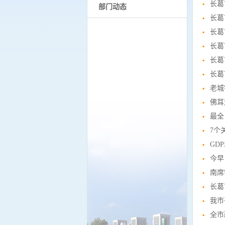
长葛
部门动态
长葛
长葛
长葛
长葛
长葛
老城
佛耳
最全
7个
GD
今早
南席
长葛
我市
全市