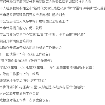
市召开2023年度河湖长制局际联席会议暨幸福河湖建设推进会议
市人社局积极参加全市“新时代文明实践推动周”暨“学雷锋讲奉献”爱心慈
市市场监督管理局召开农产品商标注册培训会
市公安局治安大队多举措开展校园安全检查工作
市审计局提升能力，促进发展
市公共资源交易中心实施“四零”工作法 ，全力助推“拼经济”
镇召开新闻信息培训班
湖镇召开违法违规占用耕地整治工作推进会
！一图读懂2023年《政府工作报告》
关键字带你看2023年《政府工作报告》
P增长5%左右、CPI涨幅3%左右……今年发展主要预期目标有这些！
，政府工作报告上的二维码
镇聚焦环境整治 提升乡村“颜值”
市佛耳湖刘庄村抓实“五星”支部创建 推动乡村振兴“加速跑”
召开2023年度消防工作会议
政银企对接工作第一次调度会议召开