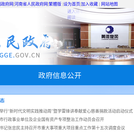
国政府网
|
河南省人民政府网
|
繁體版
|
设为首页
|
加入收藏
|
网站地图
进入适老模式
无障碍
阅读
政府信息公开
态
举行“新时代文明实践推动周”暨学雷锋讲奉献爱心慈善捐款活动启动仪式
市行政事业单位及企业国有资产专项整治工作动员会召开
书记张忠民主持召开市重大事项重大项目重点工作第十五次调度会议