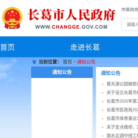
中国政
首
页
走进长葛
当前位置：
首页
>
通知公告
通知公告
通知公告
葛天源公园破损
关于设立长葛市
长葛市2026年
长葛市民政局2
长葛市体育事业
关于定点维修、
南水北调中线工