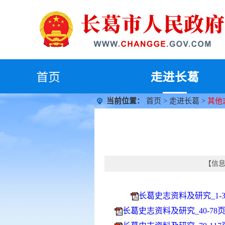
首
页
走进长葛
当前位置：
首页
>
走进长葛
>
其他
【信息时
长葛史志资料及研究_1-39
长葛史志资料及研究_40-78页.