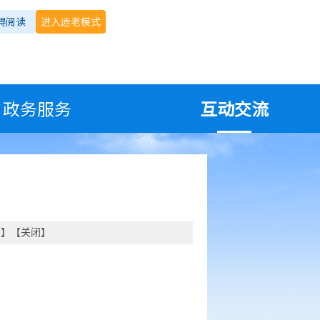
碍阅读
进入适老模式
政务服务
互动交流
印
】【
关闭
】