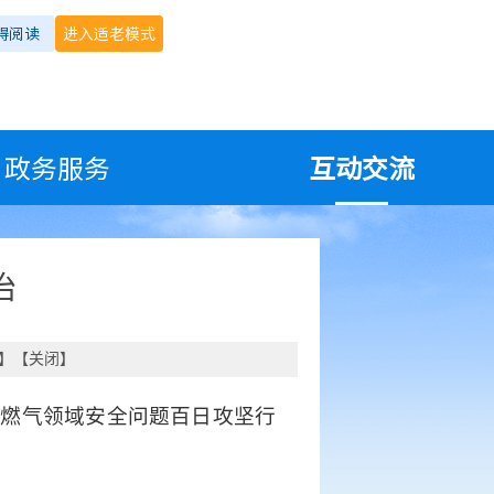
碍阅读
进入适老模式
政务服务
互动交流
治
】【
关闭
】
进燃气领域安全问题百日攻坚行