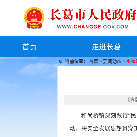
首
页
走进长葛
当前位置：
首页
>
要闻动态
>
乡镇
【信息
和尚桥镇深刻践行“
动，将安全发展思想贯穿