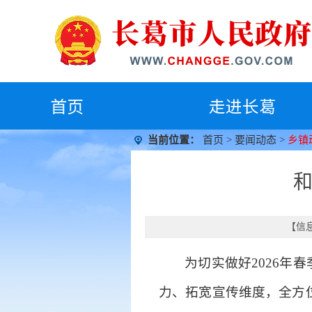
首
页
走进长葛
当前位置：
首页
>
要闻动态
>
乡镇
和
【信息
为切实做好2026年
力、拓宽宣传维度，全方位