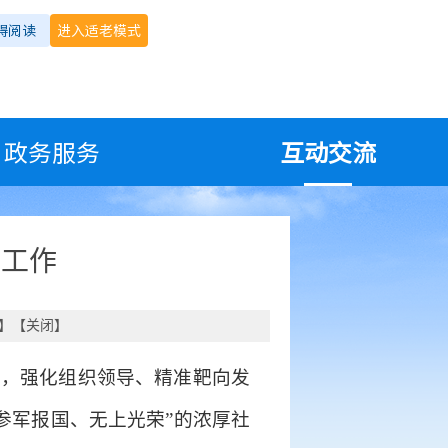
碍阅读
进入适老模式
政务服务
互动交流
传工作
】【
关闭
】
心，强化组织领导、精准靶向发
参军报国、无上光荣”的浓厚社