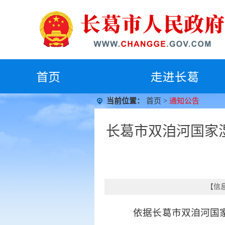
首
页
走进长葛
当前位置：
首页
>
通知公告
长葛市双洎河国家
【信息
依据长葛市双洎河国家