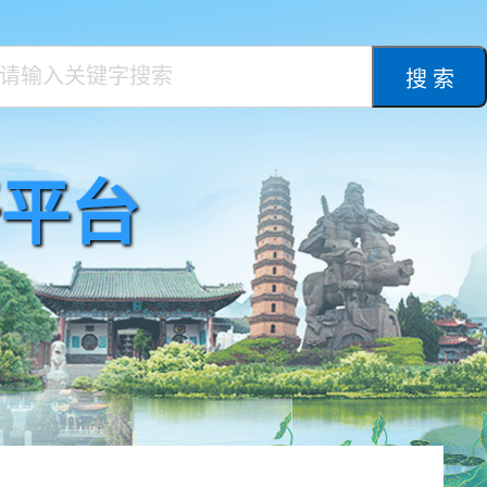
搜 索
平台