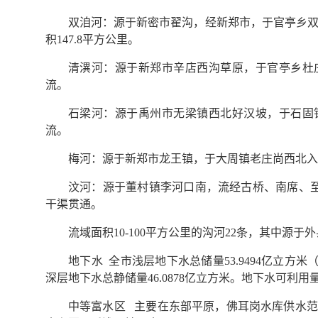
双洎河：源于新密市翟沟，经新郑市，于官亭乡双
积147.8平方公里。
清潩河：源于新郑市辛店西沟草原，于官亭乡杜庄
流。
石梁河：源于禹州市无梁镇西北好汉坡，于石固镇
流。
梅河：源于新郑市龙王镇，于大周镇老庄尚西北入长
汶河：源于董村镇李河口南，流经古桥、南席、至方
干渠贯通。
流域面积10-100平方公里的沟河22条，其中源
地下水 全市浅层地下水总储量53.9494亿立方米（
深层地下水总静储量46.0878亿立方米。地下水可利用量为
中等富水区 主要在东部平原，佛耳岗水库供水范