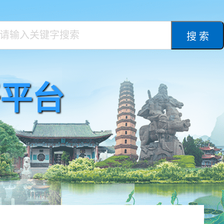
搜 索
平台