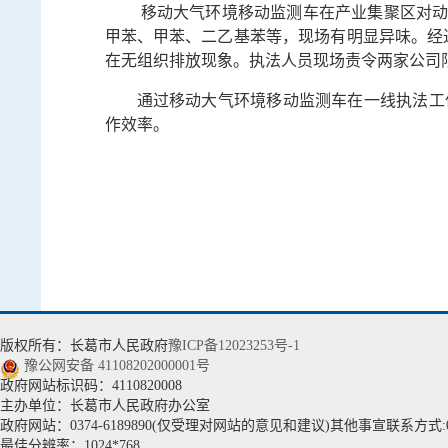
移动大气环境移动监测车在产业集聚区对动走
甲苯、甲苯、二乙基苯等，现场有明显异味。经
在无组织排放现象。执法人员现场责令两家公司
通过移动大气环境移动监测车在一线执法工
作效率。
版权所有：长葛市人民政府
豫ICP备12023253号-1
豫公网安备 41108202000001号
政府网站标识码：4110820008
主办单位：长葛市人民政府办公室
政府网站：0374-6189890(仅受理对网站的意见和建议)其他事宣联系方式:037
最佳分辨率：1024*768