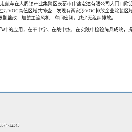
航车在大周镇产业集聚区长葛市伟锦宏达有限公司大门口附近测得VO
过对VOC高值区域共排查，发现有两家涉VOC排放企业涂装区
限期整改，加装主流风机，车间密闭，减少无组织排放。
作中的应用，在干中学、在战中练，在实践中检验练兵成效，
4-12345